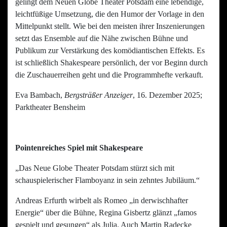
gelingt dem Neuen Globe Theater Potsdam eine lebendige,
leichtfüßige Umsetzung, die den Humor der Vorlage in den
Mittelpunkt stellt. Wie bei den meisten ihrer Inszenierungen
setzt das Ensemble auf die Nähe zwischen Bühne und
Publikum zur Verstärkung des komödiantischen Effekts. Es
ist schließlich Shakespeare persönlich, der vor Beginn durch
die Zuschauerreihen geht und die Programmhefte verkauft.
Eva Bambach,
Bergsträßer Anzeiger
, 16. Dezember 2025;
Parktheater Bensheim
Pointenreiches Spiel mit Shakespeare
„Das Neue Globe Theater Potsdam stürzt sich mit
schauspielerischer Flamboyanz in sein zehntes Jubiläum.“
Andreas Erfurth wirbelt als Romeo „in derwischhafter
Energie“ über die Bühne, Regina Gisbertz glänzt „famos
gespielt und gesungen“ als Julia. Auch Martin Radecke