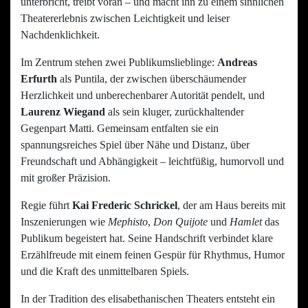
unterbricht, treibt voran – und macht ihn zu einem sinnlichen
Theatererlebnis zwischen Leichtigkeit und leiser
Nachdenklichkeit.
Im Zentrum stehen zwei Publikumslieblinge:
Andreas
Erfurth
als Puntila, der zwischen überschäumender
Herzlichkeit und unberechenbarer Autorität pendelt, und
Laurenz Wiegand
als sein kluger, zurückhaltender
Gegenpart Matti. Gemeinsam entfalten sie ein
spannungsreiches Spiel über Nähe und Distanz, über
Freundschaft und Abhängigkeit – leichtfüßig, humorvoll und
mit großer Präzision.
Regie führt
Kai Frederic Schrickel
, der am Haus bereits mit
Inszenierungen wie
Mephisto
,
Don Quijote
und
Hamlet
das
Publikum begeistert hat. Seine Handschrift verbindet klare
Erzählfreude mit einem feinen Gespür für Rhythmus, Humor
und die Kraft des unmittelbaren Spiels.
In der Tradition des elisabethanischen Theaters entsteht ein