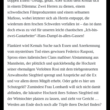
doppelt Essen? Gesagt, getan. Aber schon sieht Kemal sich
in einem Dilemma: Zwei Herren zu dienen, einem
schwedischen Filmproduzenten und einem seltsamen
Mafioso, wobei letzterer sich als Herrin entpuppt, die
wiederum dem feschen Schweden verfallen ist – das ist dann
doch etwas zu viel für unseren leicht chaotischen „Ich-bin-
zwei-Gastarbeiter“-Hans-Dampf-in-allen-Gassen!
Flankiert wird Kemals Suche nach Essen und Anerkennung
vom mysteriösen Tod eines gewissen Federico Rasponi,
Spross eines
italienischen Clans mafiöser Abstammung aus
Mannheim, der plötzlich und quicklebendig die Hochzeit
seiner ehemaligen Verlobten Rosi mit dem triebgesteuerten
Anwaltssohn Siegfried sprengt und Ansprüche auf die Ex
und vor allem deren Mitgift erhebt. Oder geht es hier um
Schutzgeld? Zumindest Frau Lombardi will sich nicht damit
abfinden, die lukrative Hochzeit ihres Sohnes Siegfried mit
der Wirtstochter platzen zu lassen, und zieht vor Gericht …
Werden am Ende doch noch alle Töpfe ihren Deckel finden?