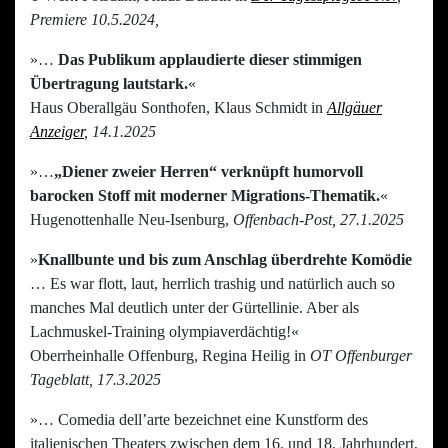
Premiere 10.5.2024,
»…
Das Publikum applaudierte dieser stimmigen
Übertragung lautstark.
«
Haus Oberallgäu Sonthofen, Klaus Schmidt in
Allgäuer
Anzeiger
, 14.1.2025
»…
„Diener zweier Herren“ verknüpft humorvoll
barocken Stoff mit moderner Migrations-Thematik.
«
Hugenottenhalle Neu-Isenburg,
Offenbach-Post, 27.1.2025
»
Knallbunte und bis zum Anschlag überdrehte Komödie
… Es war flott, laut, herrlich trashig und natürlich auch so
manches Mal deutlich unter der Gürtellinie. Aber als
Lachmuskel-Training olympiaverdächtig!«
Oberrheinhalle Offenburg, Regina Heilig in
OT Offenburger
Tageblatt, 17.3.2025
»… Comedia dell’arte bezeichnet eine Kunstform des
italienischen Theaters zwischen dem 16. und 18. Jahrhundert,