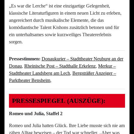
„Es war die Lerche“ ist eine einzigartige Gelegenheit,
klassische Literaturfiguren in einem neuen Licht zu erleben,
angereichert durch musikalische Elemente, die das
komödiantische Talent Kishons zusätzlich betonen und für
ein unterhaltsames sowie kurzweiliges Theatererlebnis
sorgen.
Pressestimmen:
Donaukurier – Stadttheater Neuburg an der
Donau
,
Rheinische Post – Stadthalle Erkelenz
,
Merkur –
Stadttheater Landsberg am Lech
,
Bergsträßer Anzeiger –
Parktheater Bensheim
,
PRESSESPIEGEL (AUSZÜGE):
Romeo und Julia, Staffel 2
Romeo und Julia hatten Glück. Ihre Liebe musste sich nie am
zähen Alltag beweisen – der Tod war schneller. „Aber was