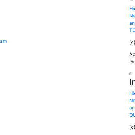
Hi
Ne
an
TO
dam
(c
Ab
Ge
I
Hi
Ne
an
QU
(c