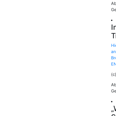
Ab
Ge
I
T
Hi
an
Br
EN
(c
Ab
Ge
„