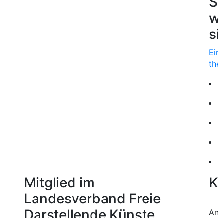
S
w
s
Ei
th
Mitglied im
K
Landesverband Freie
Darstellende Künste
An