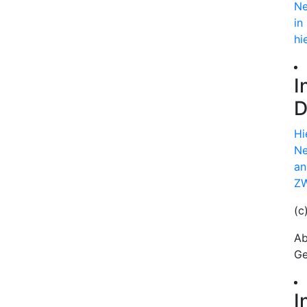
Ne
in
hi
I
D
Hi
Ne
an
ZW
(c
Ab
Ge
I