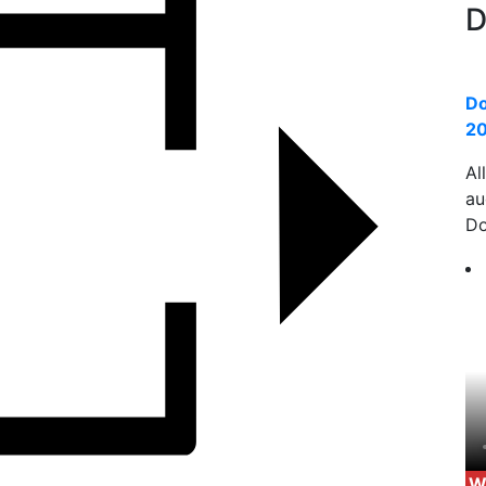
D
Do
20
Al
a
Do
W