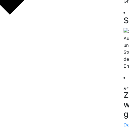
Gr
S
Au
un
St
de
En
„
Z
w
g
Da