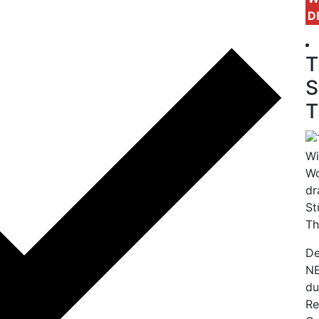
D
T
S
T
Wi
Wo
dr
St
Th
De
NE
du
Re