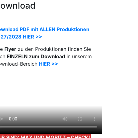
ownload
wnload PDF mit ALLEN Produktionen
27/2028 HIER >>
le
Flyer
zu den Produktionen finden Sie
uch
EINZELN zum Download
in unserem
wnload-Bereich
HIER >>
IR SIND: MAX UND MORITZ – CHECK!