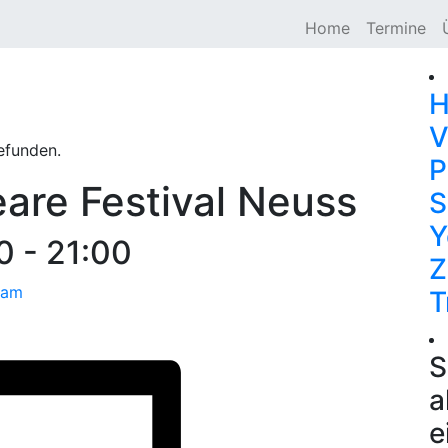
Home
Termine
H
V
efunden.
P
are Festival Neuss
S
Y
0
-
21:00
Z
dam
T
S
a
e