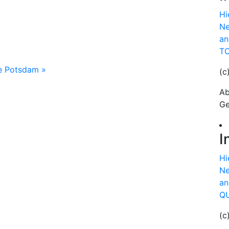
Hi
Ne
an
TO
hte Potsdam
»
(c
Ab
Ge
I
Hi
Ne
an
QU
(c