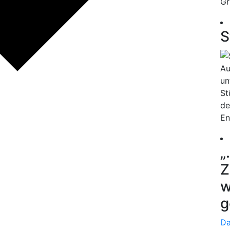
Gr
S
Au
un
St
de
En
„
Z
w
g
Da