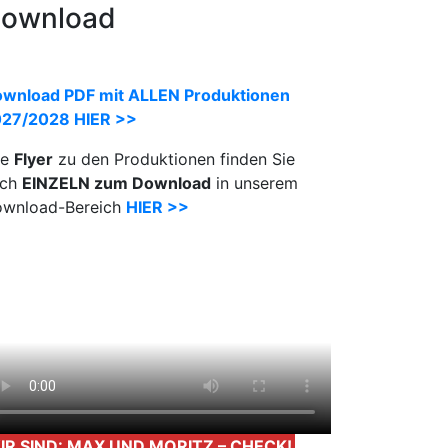
ownload
wnload PDF mit ALLEN Produktionen
27/2028 HIER >>
le
Flyer
zu den Produktionen finden Sie
uch
EINZELN zum Download
in unserem
wnload-Bereich
HIER >>
IR SIND: MAX UND MORITZ – CHECK!