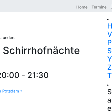
Home
Termine
H
V
efunden.
P
 Schirrhofnächte
S
Y
Z
20:00
-
21:30
T
S
hte Potsdam
»
a
e