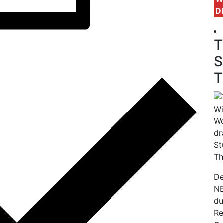
D
T
S
T
Wi
Wo
dr
St
Th
De
NE
du
Re