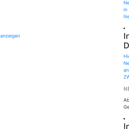
Ne
in
hi
I
 anzeigen
D
Hi
Ne
an
ZW
(c
Ab
Ge
I