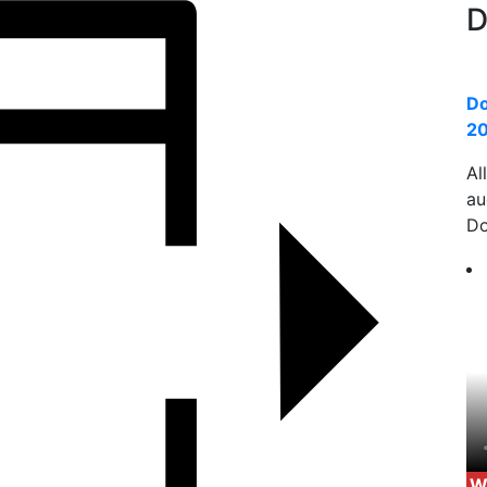
D
Do
20
Al
a
Do
W