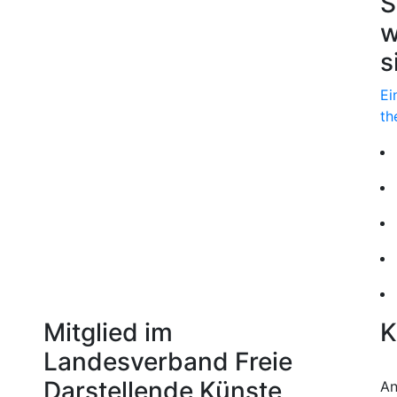
S
w
s
Ei
th
Mitglied im
K
Landesverband Freie
Darstellende Künste
An