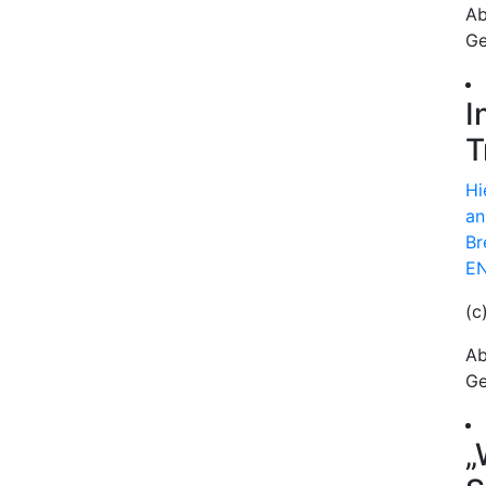
Ab
Ge
I
T
Hi
an
Br
EN
(c
Ab
Ge
„