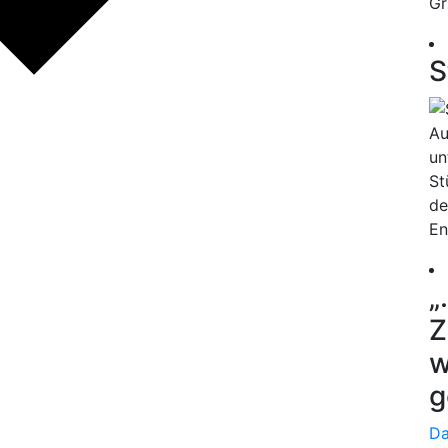
Gr
S
Au
un
St
de
En
„
Z
w
g
Da