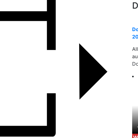
D
Do
20
Al
a
Do
W