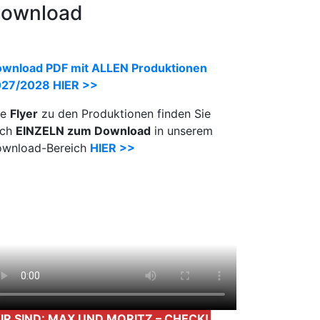
ownload
wnload PDF mit ALLEN Produktionen
27/2028 HIER >>
le
Flyer
zu den Produktionen finden Sie
uch
EINZELN zum Download
in unserem
wnload-Bereich
HIER >>
IR SIND: MAX UND MORITZ – CHECK!