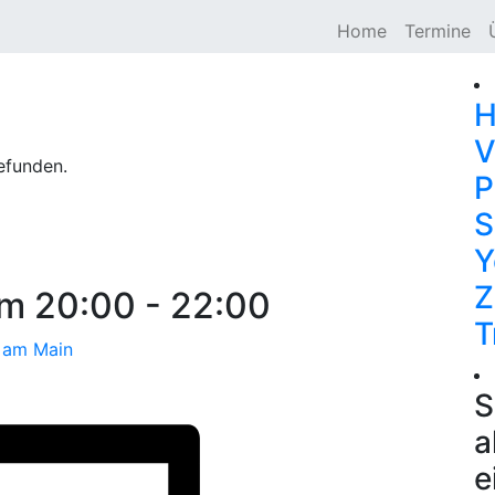
Home
Termine
H
V
efunden.
P
S
Y
Z
um 20:00
-
22:00
T
h am Main
S
a
e