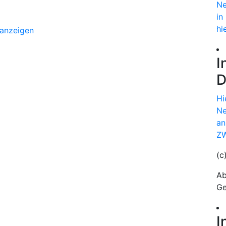
Ne
in
hi
 anzeigen
I
D
Hi
Ne
an
ZW
(c
Ab
Ge
I