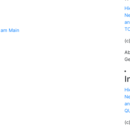
Hi
Ne
an
TO
h am Main
(c
Ab
Ge
I
Hi
Ne
an
QU
(c