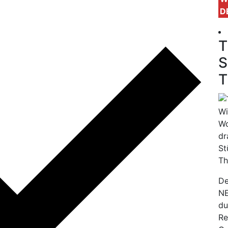
D
T
S
T
Wi
Wo
dr
St
Th
De
NE
du
Re