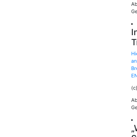
Ab
Ge
I
T
Hi
an
Br
EN
(c
Ab
Ge
„