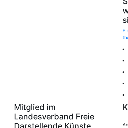
S
w
s
Ei
th
Mitglied im
K
Landesverband Freie
Darstellende Künste
An