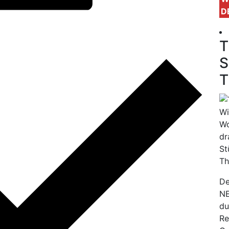
D
T
S
T
Wi
Wo
dr
St
Th
De
NE
du
Re