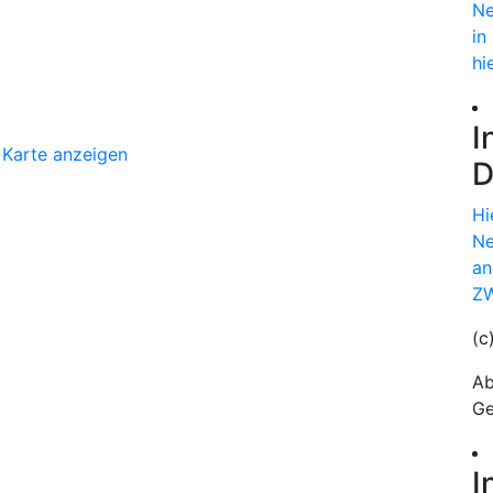
Ne
in
hi
I
Karte anzeigen
D
Hi
Ne
an
ZW
(c
Ab
Ge
I