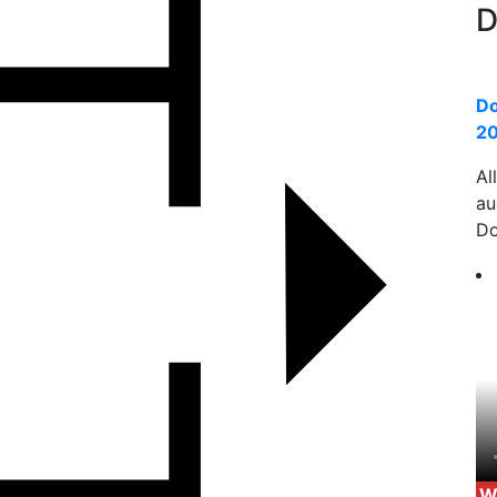
D
Do
20
Al
a
Do
W