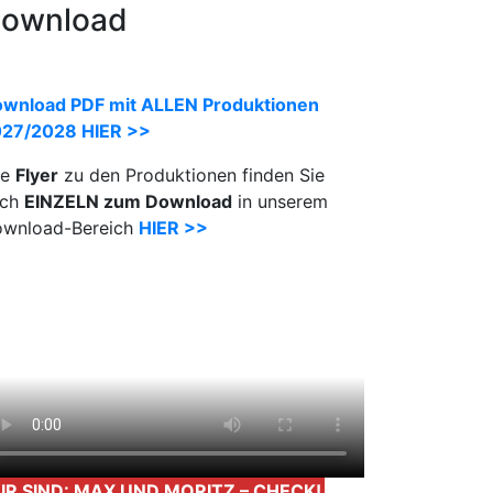
ownload
wnload PDF mit ALLEN Produktionen
27/2028 HIER >>
le
Flyer
zu den Produktionen finden Sie
uch
EINZELN zum Download
in unserem
wnload-Bereich
HIER >>
IR SIND: MAX UND MORITZ – CHECK!