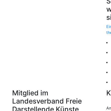
S
w
s
Ei
th
Mitglied im
K
Landesverband Freie
Darstellende Künste
An