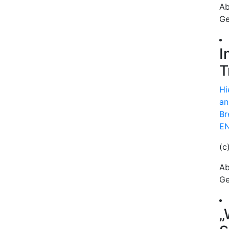
Ab
Ge
I
T
Hi
an
Br
EN
(c
Ab
Ge
„