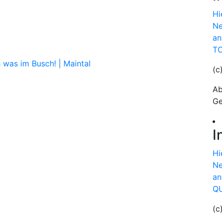
Hi
Ne
an
TO
was im Busch! | Maintal
(c
Ab
Ge
I
Hi
Ne
an
QU
(c