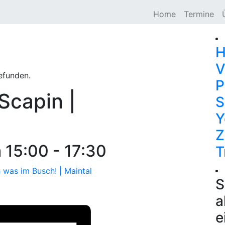
Home
Termine
H
V
efunden.
P
Scapin |
S
Y
Z
 15:00
-
17:30
T
was im Busch! | Maintal
S
a
e