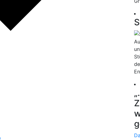
Gr
S
Au
un
St
de
En
„
Z
w
g
Da
/