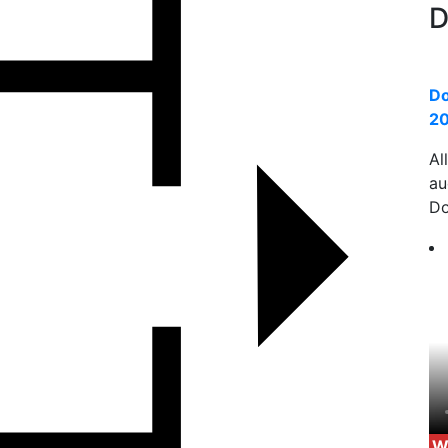
D
Do
20
Al
a
Do
W