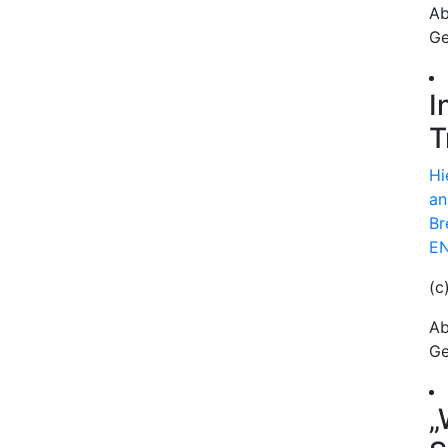
Ab
Ge
I
T
Hi
an
Br
EN
(c
Ab
Ge
„