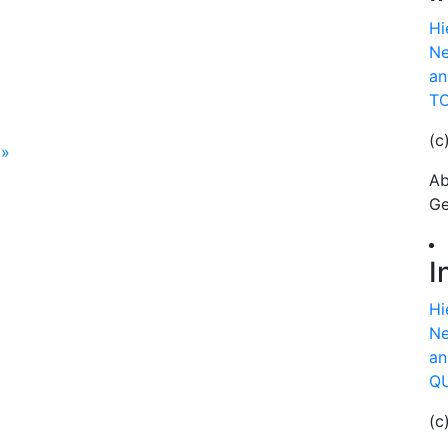
Hi
Ne
an
TO
(c
n
»
Ab
Ge
I
Hi
Ne
an
QU
(c