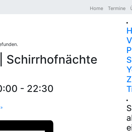
Home
Termine
H
V
efunden.
P
| Schirrhofnächte
S
Y
Z
0:00
-
22:30
T
S
n
»
a
e