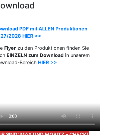
ownload
wnload PDF mit ALLEN Produktionen
27/2028 HIER >>
le
Flyer
zu den Produktionen finden Sie
uch
EINZELN zum Download
in unserem
wnload-Bereich
HIER >>
IR SIND: MAX UND MORITZ – CHECK!