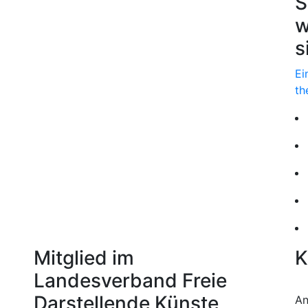
S
w
s
Ei
th
Mitglied im
K
Landesverband Freie
Darstellende Künste
An