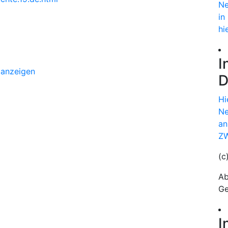
Ne
in
hi
I
 anzeigen
D
Hi
Ne
an
ZW
(c
Ab
Ge
I