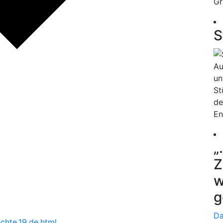
Gr
S
Au
un
St
de
En
„
Z
w
g
Da
chte.19.de.html