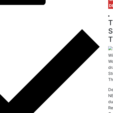
D
T
S
T
Wi
Wo
dr
St
Th
De
NE
du
Re