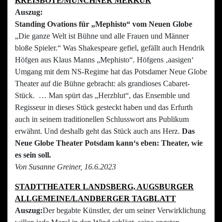
KREISBOTE/MÜNCHNER MERKUR
Auszug:
Standing Ovations für „Mephisto“ vom Neuen Globe
„Die ganze Welt ist Bühne und alle Frauen und Männer
bloße Spieler.“ Was Shakespeare gefiel, gefällt auch Hendrik
Höfgen aus Klaus Manns „Mephisto“. Höfgens ‚aasigen‘
Umgang mit dem NS-Regime hat das Potsdamer Neue Globe
Theater auf die Bühne gebracht: als grandioses Cabaret-
Stück. … Man spürt das „Herzblut“, das Ensemble und
Regisseur in dieses Stück gesteckt haben und das Erfurth
auch in seinem traditionellen Schlusswort ans Publikum
erwähnt. Und deshalb geht das Stück auch ans Herz.
Das
Neue Globe Theater Potsdam kann‘s eben: Theater, wie
es sein soll.
Von Susanne Greiner, 16.6.2023
STADTTHEATER LANDSBERG, AUGSBURGER
ALLGEMEINE/LANDBERGER TAGBLATT
Auszug:
Der begabte Künstler, der um seiner Verwirklichung