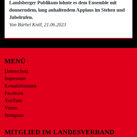
Landsberger Publikum lohnte es dem Ensemble mit
donnerndem, lang anhaltendem Applaus im Stehen und
Jubelrufen.
Von Bärbel Knill, 21.06.2023
MENÜ
Datenschutz
Impressum
Kontaktformular
Facebook
YouTube
Vimeo
Instagram
MITGLIED IM LANDESVERBAND