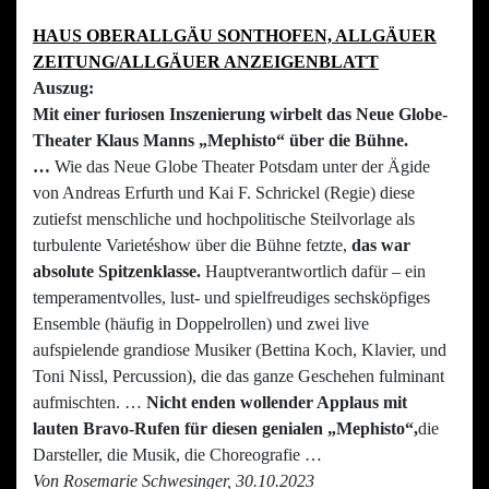
HAUS OBERALLGÄU SONTHOFEN, ALLGÄUER
ZEITUNG/ALLGÄUER ANZEIGENBLATT
Auszug:
Mit einer furiosen Inszenierung wirbelt das Neue Globe-
Theater Klaus Manns „Mephisto“ über die Bühne.
…
Wie das Neue Globe Theater Potsdam unter der Ägide
von Andreas Erfurth und Kai F. Schrickel (Regie) diese
zutiefst menschliche und hochpolitische Steilvorlage als
turbulente Varietéshow über die Bühne fetzte,
das war
absolute Spitzenklasse.
Hauptverantwortlich dafür – ein
temperamentvolles, lust- und spielfreudiges sechsköpfiges
Ensemble (häufig in Doppelrollen) und zwei live
aufspielende grandiose Musiker (Bettina Koch, Klavier, und
Toni Nissl, Percussion), die das ganze Geschehen fulminant
aufmischten. …
Nicht enden wollender Applaus mit
lauten Bravo-Rufen für diesen genialen „Mephisto“,
die
Darsteller, die Musik, die Choreografie …
Von Rosemarie Schwesinger, 30.10.2023